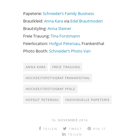
Papeterie:
Schneider’s Family Business
Brautkleid:
Anna Kara
via
Edel Brautmoden
Brautstyling:
Anna Steiner
Freie Trauung:
Tina Forstmann
Feierlocation:
Hofgut Petersau
, Frankenthal
Photo Booth:
Schneider’s Photo Van
ANNA KARA
FREIE TRAUUNG
HOCHZEITSFOTOGRAF FRANKENTHAL
HOCHZEITSFOTOGRAF PFALZ
HOFGUT PETERSAU
INDIVIDUELLE PAPETERIE
16. NOVEMBER 2016
TEILEN
TWEET
PIN IT
TEILEN